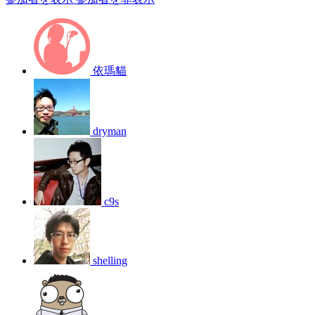
依瑪貓
dryman
c9s
shelling