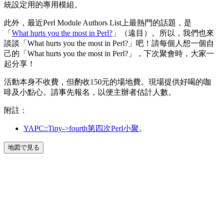
統設定用的專用模組。
此外，最近Perl Module Authors List上最熱門的話題，是
「
What hurts you the most in Perl?
」（遠目）。所以，我們也來
談談「What hurts you the most in Perl?」吧！請每個人想一個自
己的「What hurts you the most in Perl?」，下次聚會時，大家一
起分享！
活動本身不收費，但酌收150元的場地費。現場提供好喝的咖
啡及小點心。請事先報名，以便主辦者估計人數。
附註：
YAPC::Tiny->fourth第四次Perl小聚
。
地図で見る