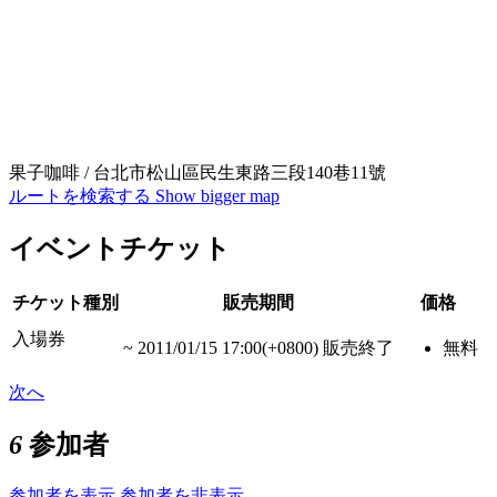
果子咖啡 / 台北市松山區民生東路三段140巷11號
ルートを検索する
Show bigger map
イベントチケット
チケット種別
販売期間
価格
入場券
~
2011/01/15 17:00(+0800)
販売終了
無料
次へ
6
参加者
参加者を表示
参加者を非表示